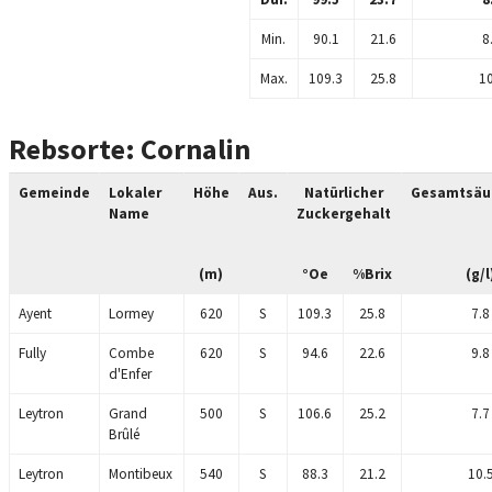
Min.
90.1
21.6
8
Max.
109.3
25.8
10
Rebsorte: Cornalin
Gemeinde
Lokaler
Höhe
Aus.
Natürlicher
Gesamtsäu
Name
Zuckergehalt
(m)
°Oe
%Brix
(g/l
Ayent
Lormey
620
S
109.3
25.8
7.8
Fully
Combe
620
S
94.6
22.6
9.8
d'Enfer
Leytron
Grand
500
S
106.6
25.2
7.7
Brûlé
Leytron
Montibeux
540
S
88.3
21.2
10.