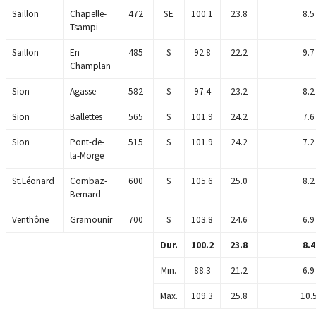
Saillon
Chapelle-
472
SE
100.1
23.8
8.5
Tsampi
Saillon
En
485
S
92.8
22.2
9.7
Champlan
Sion
Agasse
582
S
97.4
23.2
8.2
Sion
Ballettes
565
S
101.9
24.2
7.6
Sion
Pont-de-
515
S
101.9
24.2
7.2
la-Morge
St.Léonard
Combaz-
600
S
105.6
25.0
8.2
Bernard
Venthône
Gramounir
700
S
103.8
24.6
6.9
Dur.
100.2
23.8
8.4
Min.
88.3
21.2
6.9
Max.
109.3
25.8
10.