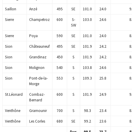
Saillon
Anzé
495
SE
101.0
24.0
9
Sierre
Champetroz
600
S-
103.0
24.6
8
SW
Sierre
Poya
590
SE
101.0
24.0
8
Sion
Châteauneuf
495
SE
101.9
24.2
8
Sion
Grandinaz
450
S
101.9
24.2
8
Sion
Molignon
540
S
103.8
24.6
8
Sion
Pont-de-la-
553
S
109.3
25.8
8
Morge
St.Léonard
Combaz-
600
S
101.9
24.9
9
Bernard
Venthône
Gramounir
700
S
98.3
23.4
8
Venthône
Les Corles
680
SE
99.2
23.6
8
Dur.
99.5
23.7
8