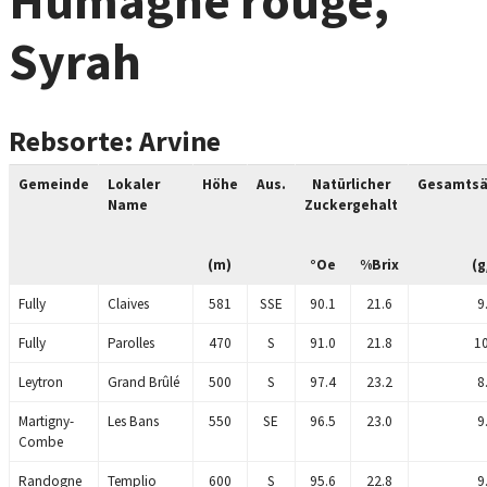
Humagne rouge,
Syrah
Rebsorte: Arvine
Gemeinde
Lokaler
Höhe
Aus.
Natürlicher
Gesamtsä
Name
Zuckergehalt
(m)
°Oe
%Brix
(g
Fully
Claives
581
SSE
90.1
21.6
9
Fully
Parolles
470
S
91.0
21.8
10
Leytron
Grand Brûlé
500
S
97.4
23.2
8
Martigny-
Les Bans
550
SE
96.5
23.0
9
Combe
Randogne
Templio
600
S
95.6
22.8
9