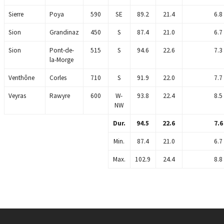
Sierre
Poya
590
SE
89.2
21.4
6.8
Sion
Grandinaz
450
S
87.4
21.0
6.7
Sion
Pont-de-
515
S
94.6
22.6
7.3
la-Morge
Venthône
Corles
710
S
91.9
22.0
7.7
Veyras
Rawyre
600
W-
93.8
22.4
8.5
NW
Dur.
94.5
22.6
7.6
Min.
87.4
21.0
6.7
Max.
102.9
24.4
8.8