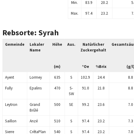
Min.
83.9
20.2
5
Max.
97.4
23.2
7
Rebsorte: Syrah
Gemeinde
Lokaler
Höhe
Aus.
Natürlicher
Gesamtsäur
Name
Zuckergehalt
(m)
°Oe
%Brix
(g/l
Ayent
Lormey
635
S
102.9
24.4
8.8
Fully
Epalins
470
S-
91.0
21.8
8.8
SW
Leytron
Grand
500
SE
99.2
23.6
7.0
Brûlé
Saillon
Anzé
510
S
97.4
23.2
7.3
Sierre
CrêtaPlan
540
S
97.4
23.2
7.0