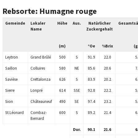
Rebsorte: Humagne rouge
Gemeinde
Lokaler
Höhe
Aus.
Natürlicher
Gesamtsä
Name
Zuckergehalt
(m)
°Oe
%Brix
(g
Leytron
Grand Brûlé
500
S
91.9
22.0
5
Saillon
Colluires
580
NE
85.6
20.6
7
Savièse
Crettalonza
626
S
83.9
20.2
6
Sierre
Lonpré
614
SSE
92.8
22.2
5
Sion
Châteauneuf
490
SE
97.4
23.2
5
St.Léonard
Combaz-
600
S
89.2
21.4
6
Bernard
Dur.
90.1
21.6
6