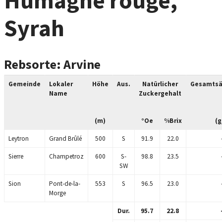
Humagne rouge,
Syrah
Rebsorte: Arvine
Gemeinde
Lokaler
Höhe
Aus.
Natürlicher
Gesamtsä
Name
Zuckergehalt
(m)
°Oe
%Brix
(g
Leytron
Grand Brûlé
500
S
91.9
22.0
Sierre
Champetroz
600
S-
98.8
23.5
SW
Sion
Pont-de-la-
553
S
96.5
23.0
Morge
Dur.
95.7
22.8