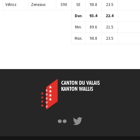
Vétroz
Zeneaux
590
SE
98.8
23.5
Dur.
93.4
22.4
Min.
89.6
21.5
Max.
98.8
23.5