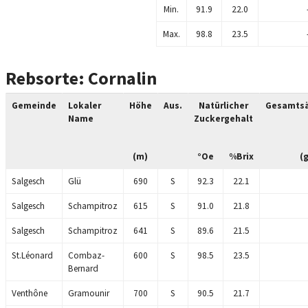
Min.
91.9
22.0
Max.
98.8
23.5
Rebsorte: Cornalin
Gemeinde
Lokaler
Höhe
Aus.
Natürlicher
Gesamtsä
Name
Zuckergehalt
(m)
°Oe
%Brix
(g
Salgesch
Glü
690
S
92.3
22.1
Salgesch
Schampitroz
615
S
91.0
21.8
Salgesch
Schampitroz
641
S
89.6
21.5
St.Léonard
Combaz-
600
S
98.5
23.5
Bernard
Venthône
Gramounir
700
S
90.5
21.7