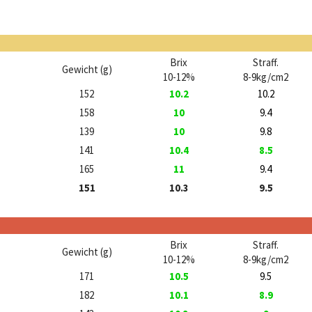
Brix
Straff.
Gewicht (g)
10-12%
8-9kg/cm2
152
10.2
10.2
158
10
9.4
139
10
9.8
141
10.4
8.5
165
11
9.4
151
10.3
9.5
Brix
Straff.
Gewicht (g)
10-12%
8-9kg/cm2
171
10.5
9.5
182
10.1
8.9