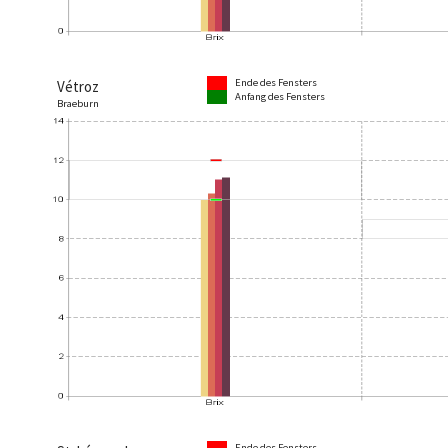
Ende des Fensters
Vétroz
Anfang des Fensters
Braeburn
Ende des Fensters