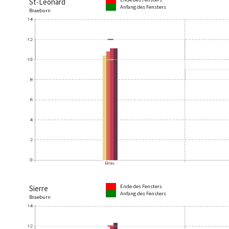
St-Léonard
Anfang des Fensters
Braeburn
Ende des Fensters
Sierre
Anfang des Fensters
Braeburn