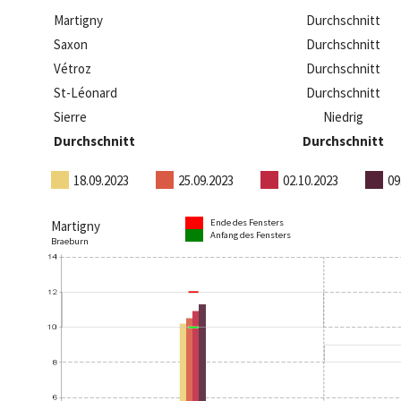
Martigny
Durchschnitt
Saxon
Durchschnitt
Vétroz
Durchschnitt
St-Léonard
Durchschnitt
Sierre
Niedrig
Durchschnitt
Durchschnitt
18.09.2023
25.09.2023
02.10.2023
09
Ende des Fensters
Martigny
Anfang des Fensters
Braeburn