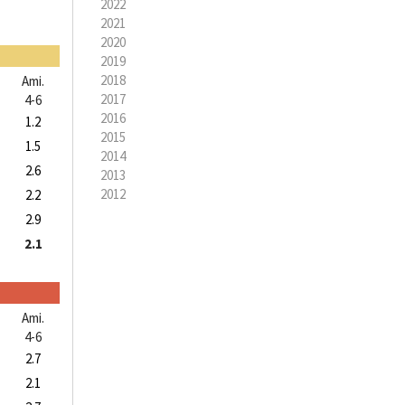
2022
2021
2020
2019
2018
Ami.
2017
4-6
2016
1.2
2015
1.5
2014
2.6
2013
2012
2.2
2.9
2.1
Ami.
4-6
2.7
2.1