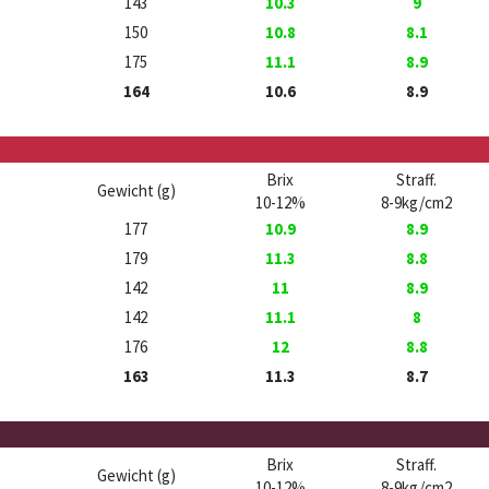
143
10.3
9
150
10.8
8.1
175
11.1
8.9
164
10.6
8.9
Brix
Straff.
Gewicht (g)
10-12%
8-9kg/cm2
177
10.9
8.9
179
11.3
8.8
142
11
8.9
142
11.1
8
176
12
8.8
163
11.3
8.7
Brix
Straff.
Gewicht (g)
10-12%
8-9kg/cm2