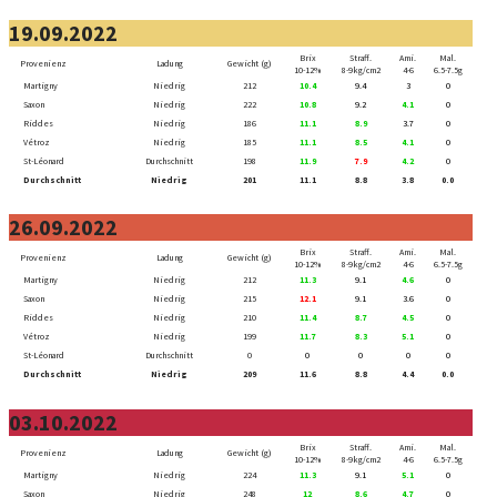
19.09.2022
Brix
Straff.
Ami.
Mal.
Provenienz
Ladung
Gewicht (g)
10-12%
8-9kg/cm2
4-6
6.5-7.5g
Martigny
Niedrig
212
10.4
9.4
3
0
Saxon
Niedrig
222
10.8
9.2
4.1
0
Riddes
Niedrig
186
11.1
8.9
3.7
0
Vétroz
Niedrig
185
11.1
8.5
4.1
0
St-Léonard
Durchschnitt
198
11.9
7.9
4.2
0
Durchschnitt
Niedrig
201
11.1
8.8
3.8
0.0
26.09.2022
Brix
Straff.
Ami.
Mal.
Provenienz
Ladung
Gewicht (g)
10-12%
8-9kg/cm2
4-6
6.5-7.5g
Martigny
Niedrig
212
11.3
9.1
4.6
0
Saxon
Niedrig
215
12.1
9.1
3.6
0
Riddes
Niedrig
210
11.4
8.7
4.5
0
Vétroz
Niedrig
199
11.7
8.3
5.1
0
St-Léonard
Durchschnitt
0
0
0
0
0
Durchschnitt
Niedrig
209
11.6
8.8
4.4
0.0
03.10.2022
Brix
Straff.
Ami.
Mal.
Provenienz
Ladung
Gewicht (g)
10-12%
8-9kg/cm2
4-6
6.5-7.5g
Martigny
Niedrig
224
11.3
9.1
5.1
0
Saxon
Niedrig
248
12
8.6
4.7
0