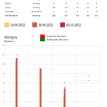
Riddes
Niedrig
0
0
0
0
0
Vétroz
Niedrig
198
11.8
8.1
4.8
0
St-Léonard
Durchschnitt
0
0
0
0
0
Durchschnitt
Niedrig
223
11.7
8.6
4.9
0.0
19.09.2022
26.09.2022
03.10.2022
Ende des Fensters
Martigny
Anfang des Fensters
Braeburn