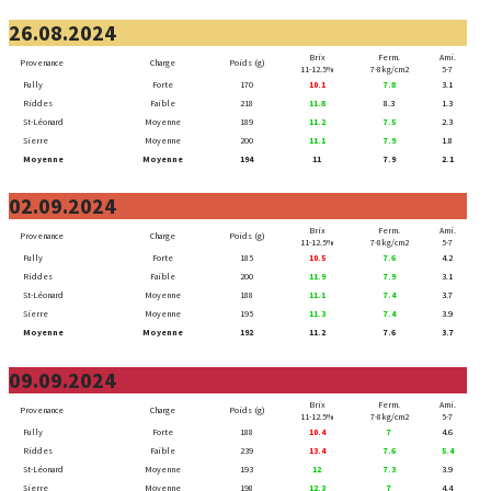
26.08.2024
Brix
Ferm.
Ami.
Provenance
Charge
Poids (g)
11-12.5%
7-8kg/cm2
5-7
Fully
Forte
170
10.1
7.8
3.1
Riddes
Faible
218
11.8
8.3
1.3
St-Léonard
Moyenne
189
11.2
7.5
2.3
Sierre
Moyenne
200
11.1
7.9
1.8
Moyenne
Moyenne
194
11
7.9
2.1
02.09.2024
Brix
Ferm.
Ami.
Provenance
Charge
Poids (g)
11-12.5%
7-8kg/cm2
5-7
Fully
Forte
185
10.5
7.6
4.2
Riddes
Faible
200
11.9
7.9
3.1
St-Léonard
Moyenne
188
11.1
7.4
3.7
Sierre
Moyenne
195
11.3
7.4
3.9
Moyenne
Moyenne
192
11.2
7.6
3.7
09.09.2024
Brix
Ferm.
Ami.
Provenance
Charge
Poids (g)
11-12.5%
7-8kg/cm2
5-7
Fully
Forte
188
10.4
7
4.6
Riddes
Faible
239
13.4
7.6
5.4
St-Léonard
Moyenne
193
12
7.3
3.9
Sierre
Moyenne
198
12.3
7
4.4