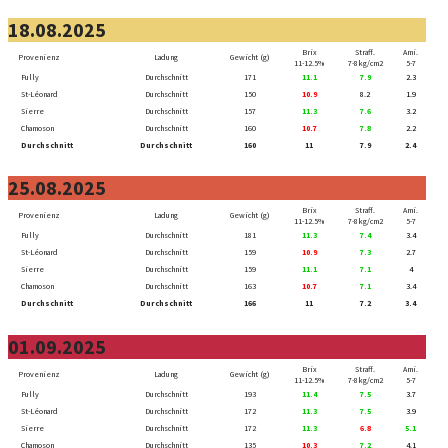
18.08.2025
Brix
Straff.
Ami.
Provenienz
Ladung
Gewicht (g)
11-12.5%
7-8kg/cm2
5-7
Fully
Durchschnitt
171
11.1
7.9
2.3
St-Léonard
Durchschnitt
150
10.9
8.2
1.9
Sierre
Durchschnitt
157
11.3
7.6
3.2
Chamoson
Durchschnitt
160
10.7
7.8
2.2
Durchschnitt
Durchschnitt
160
11
7.9
2.4
25.08.2025
Brix
Straff.
Ami.
Provenienz
Ladung
Gewicht (g)
11-12.5%
7-8kg/cm2
5-7
Fully
Durchschnitt
181
11.3
7.4
3.4
St-Léonard
Durchschnitt
159
10.9
7.3
2.7
Sierre
Durchschnitt
159
11.1
7.1
4
Chamoson
Durchschnitt
163
10.7
7.1
3.4
Durchschnitt
Durchschnitt
166
11
7.2
3.4
01.09.2025
Brix
Straff.
Ami.
Provenienz
Ladung
Gewicht (g)
11-12.5%
7-8kg/cm2
5-7
Fully
Durchschnitt
193
11.4
7.5
3.7
St-Léonard
Durchschnitt
172
11.3
7.5
3.9
Sierre
Durchschnitt
172
11.3
6.8
5.1
Chamoson
Durchschnitt
135
10.3
7.2
4.1